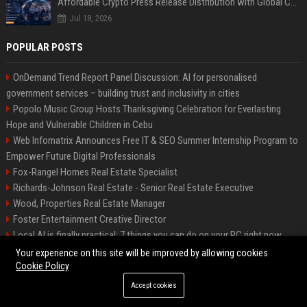
Affordable Crypto Press Release Distribution with Global Coverage
Jul 18, 2026
POPULAR POSTS
OnDemand Trend Report Panel Discussion: AI for personalised
government services – building trust and inclusivity in cities
Popolo Music Group Hosts Thanksgiving Celebration for Everlasting
Hope and Vulnerable Children in Cebu
Web Infomatrix Announces Free IT & SEO Summer Internship Program to
Empower Future Digital Professionals
Fox-Rangel Homes Real Estate Specialist
Richards-Johnson Real Estate - Senior Real Estate Executive
Wood, Properties Real Estate Manager
Foster Entertainment Creative Director
Local AI is finally practical: 7 things you can do on your PC right now
Hamilton-Gallagher Voyage Travel Manager
Your experience on this site will be improved by allowing cookies
Cookie Policy
Accept cookies
©2026 Bip Sandiego. All right reserved.