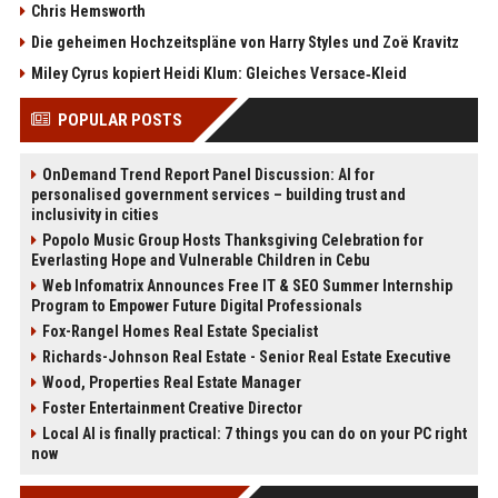
Chris Hemsworth
Die geheimen Hochzeitspläne von Harry Styles und Zoë Kravitz
Miley Cyrus kopiert Heidi Klum: Gleiches Versace‑Kleid
POPULAR POSTS
OnDemand Trend Report Panel Discussion: AI for
personalised government services – building trust and
inclusivity in cities
Popolo Music Group Hosts Thanksgiving Celebration for
Everlasting Hope and Vulnerable Children in Cebu
Web Infomatrix Announces Free IT & SEO Summer Internship
Program to Empower Future Digital Professionals
Fox-Rangel Homes Real Estate Specialist
Richards-Johnson Real Estate - Senior Real Estate Executive
Wood, Properties Real Estate Manager
Foster Entertainment Creative Director
Local AI is finally practical: 7 things you can do on your PC right
now