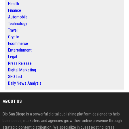
Health
Finance
Automobile
Technology
Travel
Crypto
Ecommerce
Entertainment
Legal
Press Release
Digital Marketing
SEO List
Daily News Analysis
ABOUT US
Bip San Diego is a powerful digital publishing platform designed to help
businesses, marketers and agencies grow their online presence through
strategic content distribution. We specialize in guest posting, press