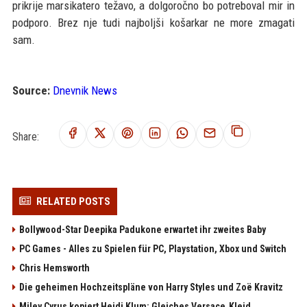
prikrije marsikatero težavo, a dolgoročno bo potreboval mir in
podporo. Brez nje tudi najboljši košarkar ne more zmagati
sam.
Source:
Dnevnik News
Share:
RELATED POSTS
Bollywood-Star Deepika Padukone erwartet ihr zweites Baby
PC Games - Alles zu Spielen für PC, Playstation, Xbox und Switch
Chris Hemsworth
Die geheimen Hochzeitspläne von Harry Styles und Zoë Kravitz
Miley Cyrus kopiert Heidi Klum: Gleiches Versace‑Kleid