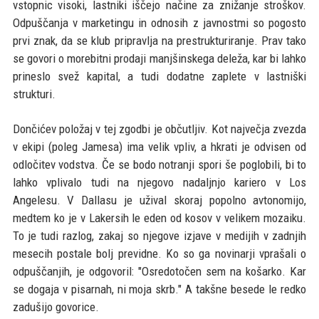
vstopnic visoki, lastniki iščejo načine za znižanje stroškov.
Odpuščanja v marketingu in odnosih z javnostmi so pogosto
prvi znak, da se klub pripravlja na prestrukturiranje. Prav tako
se govori o morebitni prodaji manjšinskega deleža, kar bi lahko
prineslo svež kapital, a tudi dodatne zaplete v lastniški
strukturi.
Dončićev položaj v tej zgodbi je občutljiv. Kot največja zvezda
v ekipi (poleg Jamesa) ima velik vpliv, a hkrati je odvisen od
odločitev vodstva. Če se bodo notranji spori še poglobili, bi to
lahko vplivalo tudi na njegovo nadaljnjo kariero v Los
Angelesu. V Dallasu je užival skoraj popolno avtonomijo,
medtem ko je v Lakersih le eden od kosov v velikem mozaiku.
To je tudi razlog, zakaj so njegove izjave v medijih v zadnjih
mesecih postale bolj previdne. Ko so ga novinarji vprašali o
odpuščanjih, je odgovoril: "Osredotočen sem na košarko. Kar
se dogaja v pisarnah, ni moja skrb." A takšne besede le redko
zadušijo govorice.