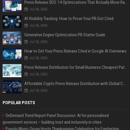
Press Release SEO: 14 Optimizations That Actually Move Rankings
Jul 28, 2026
AI Visibility Tracking: How to Prove Your PR Got Cited
Jul 28, 2026
Generative Engine Optimization PR Starter Guide
Jul 28, 2026
How to Get Your Press Release Cited in Google AI Overviews
Jul 28, 2026
Press Release Distribution for Small Business Cheapest Path to Real Coverage
Jul 28, 2026
Affordable Crypto Press Release Distribution with Global Coverage
Jul 18, 2026
POPULAR POSTS
OnDemand Trend Report Panel Discussion: AI for personalised
government services – building trust and inclusivity in cities
Popolo Music Group Hosts Thanksgiving Celebration for Everlasting