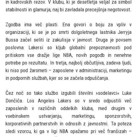
in kadrovskih rezov. V klubu, ki je desetletja veljal za simbol
stabilnosti in glamurja, naj bi zavladala precejšnja negotovost.
Zgodba ima več plasti. Ena govori o boju za vpliv v
organizaciji, ki se je po smrti dolgoletnega lastnika Jerryja
Bussa začel seliti iz zakulisja v javnost. Druga je povsem
poslovna: Lakersi so kljub globalni prepoznavnosti pod
pritiskom vse dražje lige NBA, novih pogodb in nenehne
potrebe po rezultatu. In tretja, najbolj občutljiva, zadeva ljudi,
ki niso pod žarometi – zaposlene v administraciji, marketingu
in podpornih službah, kjer so se začela odpuščanja.
Čez noč so tako službo izgubili številni »sodelavci« Luke
Dončića. Los Angeles Lakers so v sredo odpustili več
zaposlenih v različnih oddelkih kluba, med drugim v
vsebinskem ustvarjanju, marketingu, sponzorstvih,
korporativnih partnerstvih in odnosih z javnostmi. Ta poteza
sledi vzorcu, ki ga v ligi NBA opažamo pri več franšizah –