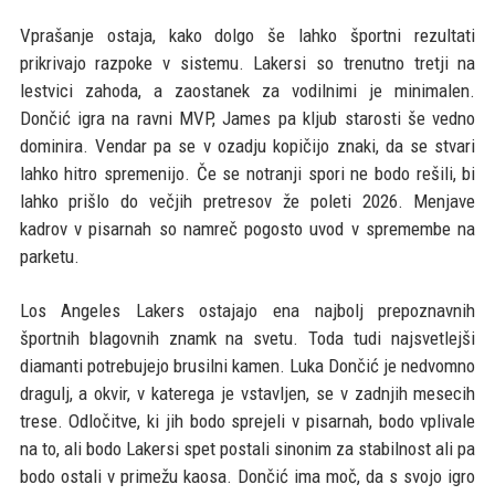
Vprašanje ostaja, kako dolgo še lahko športni rezultati
prikrivajo razpoke v sistemu. Lakersi so trenutno tretji na
lestvici zahoda, a zaostanek za vodilnimi je minimalen.
Dončić igra na ravni MVP, James pa kljub starosti še vedno
dominira. Vendar pa se v ozadju kopičijo znaki, da se stvari
lahko hitro spremenijo. Če se notranji spori ne bodo rešili, bi
lahko prišlo do večjih pretresov že poleti 2026. Menjave
kadrov v pisarnah so namreč pogosto uvod v spremembe na
parketu.
Los Angeles Lakers ostajajo ena najbolj prepoznavnih
športnih blagovnih znamk na svetu. Toda tudi najsvetlejši
diamanti potrebujejo brusilni kamen. Luka Dončić je nedvomno
dragulj, a okvir, v katerega je vstavljen, se v zadnjih mesecih
trese. Odločitve, ki jih bodo sprejeli v pisarnah, bodo vplivale
na to, ali bodo Lakersi spet postali sinonim za stabilnost ali pa
bodo ostali v primežu kaosa. Dončić ima moč, da s svojo igro