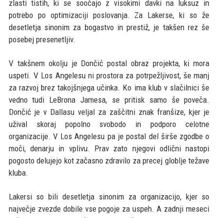
zlasti tistih, ki se soočajo z visokimi davki na luksuz in
potrebo po optimizaciji poslovanja. Za Lakerse, ki so že
desetletja sinonim za bogastvo in prestiž, je takšen rez še
posebej presenetljiv.
V takšnem okolju je Dončić postal obraz projekta, ki mora
uspeti. V Los Angelesu ni prostora za potrpežljivost, še manj
za razvoj brez takojšnjega učinka. Ko ima klub v slačilnici še
vedno tudi LeBrona Jamesa, se pritisk samo še poveča.
Dončić je v Dallasu veljal za zaščitni znak franšize, kjer je
užival skoraj popolno svobodo in podporo celotne
organizacije. V Los Angelesu pa je postal del širše zgodbe o
moči, denarju in vplivu. Prav zato njegovi odlični nastopi
pogosto delujejo kot začasno zdravilo za precej globlje težave
kluba.
Lakersi so bili desetletja sinonim za organizacijo, kjer so
največje zvezde dobile vse pogoje za uspeh. A zadnji meseci