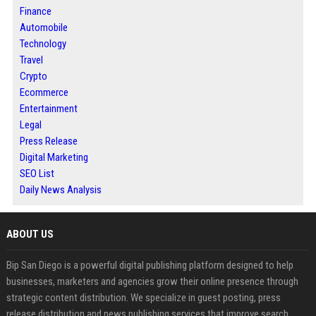
Finance
Automobile
Technology
Travel
Crypto
Ecommerce
Entertainment
Legal
Press Release
Digital Marketing
SEO List
Daily News Analysis
ABOUT US
Bip San Diego is a powerful digital publishing platform designed to help
businesses, marketers and agencies grow their online presence through
strategic content distribution. We specialize in guest posting, press
release distribution and news publishing services that improve search