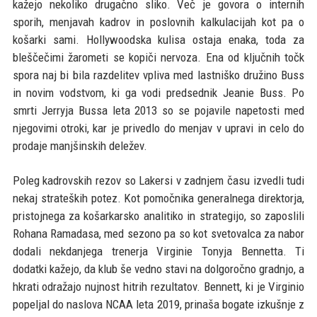
kažejo nekoliko drugačno sliko. Več je govora o internih
sporih, menjavah kadrov in poslovnih kalkulacijah kot pa o
košarki sami. Hollywoodska kulisa ostaja enaka, toda za
bleščečimi žarometi se kopiči nervoza. Ena od ključnih točk
spora naj bi bila razdelitev vpliva med lastniško družino Buss
in novim vodstvom, ki ga vodi predsednik Jeanie Buss. Po
smrti Jerryja Bussa leta 2013 so se pojavile napetosti med
njegovimi otroki, kar je privedlo do menjav v upravi in celo do
prodaje manjšinskih deležev.
Poleg kadrovskih rezov so Lakersi v zadnjem času izvedli tudi
nekaj strateških potez. Kot pomočnika generalnega direktorja,
pristojnega za košarkarsko analitiko in strategijo, so zaposlili
Rohana Ramadasa, med sezono pa so kot svetovalca za nabor
dodali nekdanjega trenerja Virginie Tonyja Bennetta. Ti
dodatki kažejo, da klub še vedno stavi na dolgoročno gradnjo, a
hkrati odražajo nujnost hitrih rezultatov. Bennett, ki je Virginio
popeljal do naslova NCAA leta 2019, prinaša bogate izkušnje z