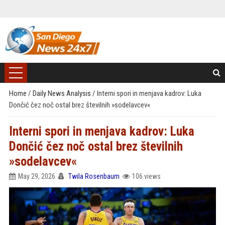
Home
/
Daily News Analysis
/
Interni spori in menjava kadrov: Luka
Dončić čez noč ostal brez številnih »sodelavcev«
Interni spori in menjava kadrov: Luka
Dončić čez noč ostal brez številnih
»sodelavcev«
May 29, 2026
Twila Rosenbaum
106 views