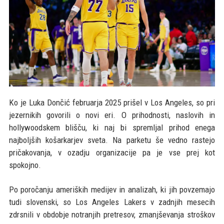
Ko je Luka Dončić februarja 2025 prišel v Los Angeles, so pri
jezernikih govorili o novi eri. O prihodnosti, naslovih in
hollywoodskem blišču, ki naj bi spremljal prihod enega
najboljših košarkarjev sveta. Na parketu še vedno rastejo
pričakovanja, v ozadju organizacije pa je vse prej kot
spokojno.
Po poročanju ameriških medijev in analizah, ki jih povzemajo
tudi slovenski, so Los Angeles Lakers v zadnjih mesecih
zdrsnili v obdobje notranjih pretresov, zmanjševanja stroškov