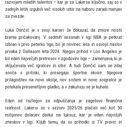
razvojem mladih talentov – kar je za Lakerse ključno, saj so v
zadnjih letih izgubili več visokih izbir na naboru zaradi menjav
za zvezde.
Luka Dončić je v svoji karieri že dokazal, da zmore nositi
breme pričakovanj. V sedmih sezonah v ligi NBA je petkrat
izbran v prvo peterko lige, bil je novinec leta in osvojil naslov
prvaka z Dallasom leta 2024. Njegov prihod v Los Angeles je
bil eden največjih pretresov v zgodovini lige – zamenjava, ki je
vključevala več igralcev in izbir. A tudi Dončić sam se zdaj
sooča s pritiski, ki presegajo športne okvire. Njegova
prilagoditev na novo okolje, nov sistem in nove soigralce je
potekala presenetljivo gladko, a v zakulisju se je kuhalo.
Eden od razlogov za odpuščanja je zagotovo finančna
realnost. Lakersi so v sezoni 2025/26 plačali več kot 50
milijonov dolarjev davka na luksuz, kar je eden najvišjih
zneskov v ligi. Kljub temu, da so prihodki iz TV pravic in