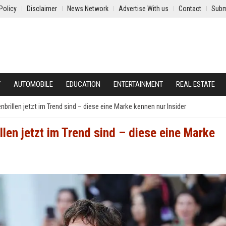
Policy
Disclaimer
News Network
Advertise With us
Contact
Subm
Y
AUTOMOBILE
EDUCATION
ENTERTAINMENT
REAL ESTATE
brillen jetzt im Trend sind – diese eine Marke kennen nur Insider
llen jetzt im Trend sind – diese eine Marke