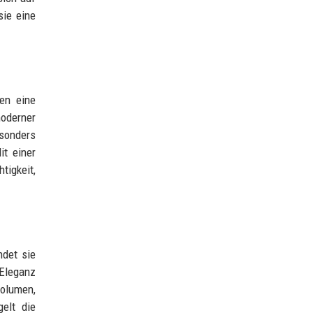
sie eine
en eine
moderner
sonders
it einer
tigkeit,
ndet sie
 Eleganz
olumen,
gelt die