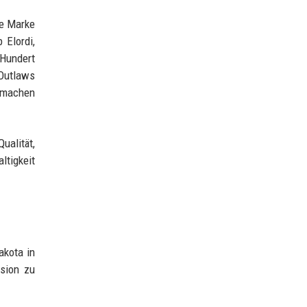
ie Marke
 Elordi,
 Hundert
 Outlaws
s machen
ualität,
ltigkeit
akota in
usion zu