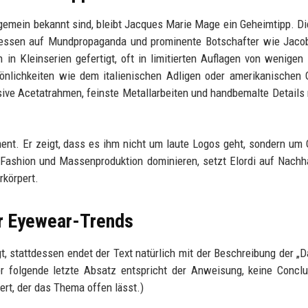
gemein bekannt sind, bleibt Jacques Marie Mage ein Geheimtipp. D
tdessen auf Mundpropaganda und prominente Botschafter wie Jacob
n in Kleinserien gefertigt, oft in limitierten Auflagen von wenigen
önlichkeiten wie dem italienischen Adligen oder amerikanischen
ssive Acetatrahmen, feinste Metallarbeiten und handbemalte Detail
ent. Er zeigt, dass es ihm nicht um laute Logos geht, sondern um Q
st Fashion und Massenproduktion dominieren, setzt Elordi auf Nachha
rkörpert.
der Eyewear-Trends
, stattdessen endet der Text natürlich mit der Beschreibung der „D
r folgende letzte Absatz entspricht der Anweisung, keine Concl
ert, der das Thema offen lässt.)