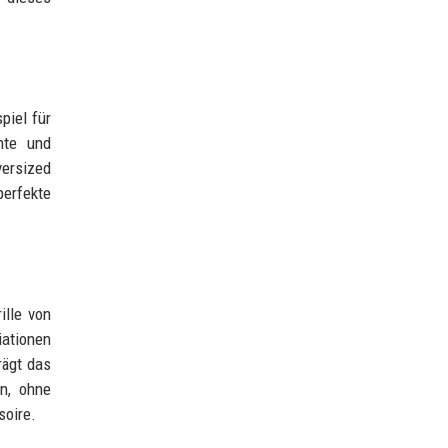
piel für
nte und
versized
perfekte
ille von
iationen
rägt das
en, ohne
soire.