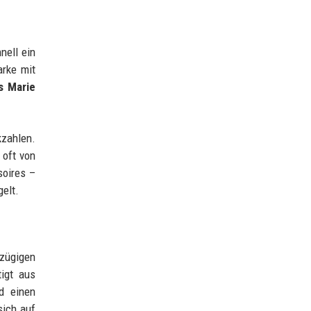
nell ein
arke mit
s Marie
kzahlen.
 oft von
soires –
gelt.
zügigen
tigt aus
nd einen
sich auf