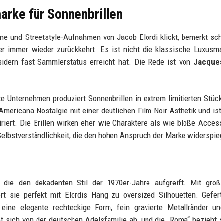
marke für Sonnenbrillen
ne und Streetstyle-Aufnahmen von Jacob Elordi klickt, bemerkt sch
er immer wieder zurückkehrt. Es ist nicht die klassische Luxusm
idern fast Sammlerstatus erreicht hat. Die Rede ist von
Jacque
Unternehmen produziert Sonnenbrillen in extrem limitierten Stüc
Americana-Nostalgie mit einer deutlichen Film-Noir-Ästhetik und ist
iriert. Die Brillen wirken eher wie Charaktere als wie bloße Acces
r Selbstverständlichkeit, die den hohen Anspruch der Marke widerspie
 die den dekadenten Stil der 1970er-Jahre aufgreift. Mit groß
rt sie perfekt mit Elordis Hang zu oversized Silhouetten. Gefer
 eine elegante rechteckige Form, fein gravierte Metallränder u
et sich von der deutschen Adelsfamilie ab, und die „Roma“ bezieht 