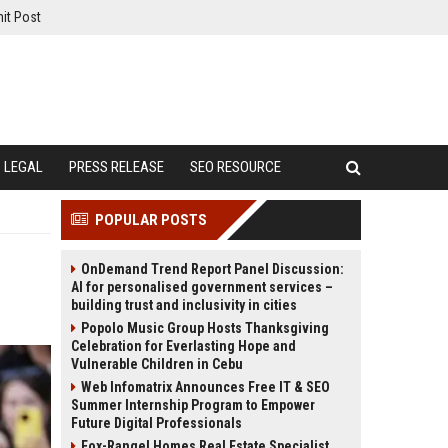
it Post
LEGAL
PRESS RELEASE
SEO RESOURCE
POPULAR POSTS
OnDemand Trend Report Panel Discussion:
AI for personalised government services –
building trust and inclusivity in cities
Popolo Music Group Hosts Thanksgiving
Celebration for Everlasting Hope and
Vulnerable Children in Cebu
Web Infomatrix Announces Free IT & SEO
Summer Internship Program to Empower
Future Digital Professionals
Fox-Rangel Homes Real Estate Specialist