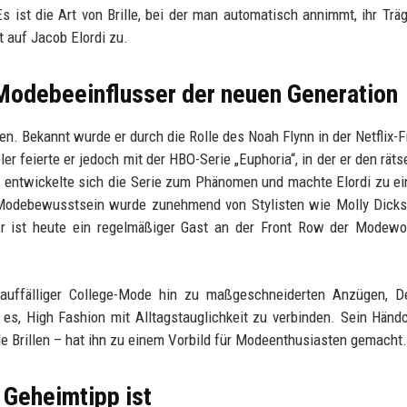
s ist die Art von Brille, bei der man automatisch annimmt, ihr Trä
t auf Jacob Elordi zu.
 Modebeeinflusser der neuen Generation
en. Bekannt wurde er durch die Rolle des Noah Flynn in der Netflix-F
r feierte er jedoch mit der HBO-Serie „Euphoria“, in der er den räts
n entwickelte sich die Serie zum Phänomen und machte Elordi zu e
 Modebewusstsein wurde zunehmend von Stylisten wie Molly Dicks
r ist heute ein regelmäßiger Gast an der Front Row der Modewo
unauffälliger College-Mode hin zu maßgeschneiderten Anzügen, D
 es, High Fashion mit Alltagstauglichkeit zu verbinden. Sein Händ
e Brillen – hat ihn zu einem Vorbild für Modeenthusiasten gemacht.
Geheimtipp ist