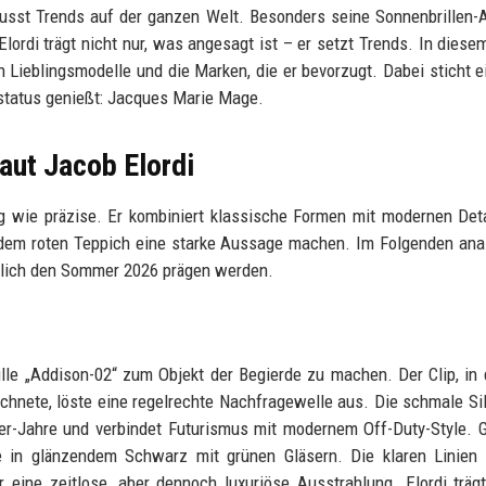
nflusst Trends auf der ganzen Welt. Besonders seine Sonnenbrillen
rdi trägt nicht nur, was angesagt ist – er setzt Trends. In diesem
en Lieblingsmodelle und die Marken, die er bevorzugt. Dabei sticht e
tstatus genießt: Jacques Marie Mage.
aut Jacob Elordi
ig wie präzise. Er kombiniert klassische Formen mit modernen Det
f dem roten Teppich eine starke Aussage machen. Im Folgenden ana
chtlich den Sommer 2026 prägen werden.
lle „Addison-02“ zum Objekt der Begierde zu machen. Der Clip, in
eichnete, löste eine regelrechte Nachfragewelle aus. Die schmale Si
er-Jahre und verbindet Futurismus mit modernem Off-Duty-Style. G
le in glänzendem Schwarz mit grünen Gläsern. Die klaren Linien
 eine zeitlose, aber dennoch luxuriöse Ausstrahlung. Elordi träg