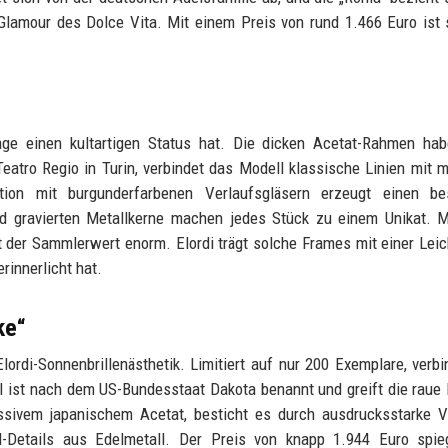
lamour des Dolce Vita. Mit einem Preis von rund 1.466 Euro ist 
ge einen kultartigen Status hat. Die dicken Acetat-Rahmen hab
 Teatro Regio in Turin, verbindet das Modell klassische Linien mit 
ion mit burgunderfarbenen Verlaufsgläsern erzeugt einen be
d gravierten Metallkerne machen jedes Stück zu einem Unikat. M
t der Sammlerwert enorm. Elordi trägt solche Frames mit einer Leich
rinnerlicht hat.
ke“
ordi-Sonnenbrillenästhetik. Limitiert auf nur 200 Exemplare, verbi
ist nach dem US-Bundesstaat Dakota benannt und greift die raue
sivem japanischem Acetat, besticht es durch ausdrucksstarke V
il-Details aus Edelmetall. Der Preis von knapp 1.944 Euro spie