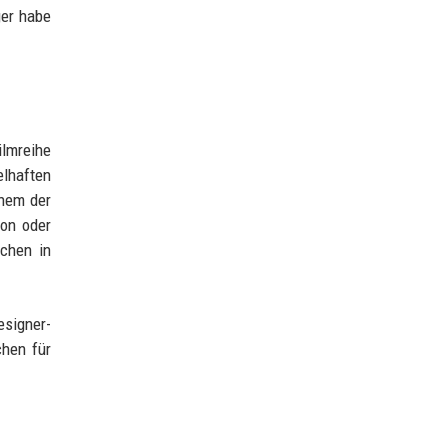
ger habe
ilmreihe
elhaften
inem der
on oder
chen in
esigner-
chen für