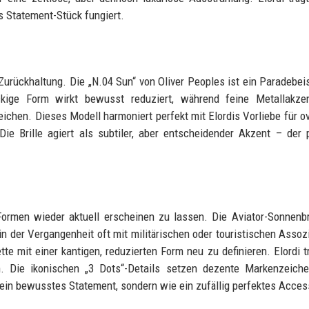
ls Statement-Stück fungiert.
Zurückhaltung. Die „N.04 Sun“ von Oliver Peoples ist ein Paradebeis
eckige Form wirkt bewusst reduziert, während feine Metallakze
ichen. Dieses Modell harmoniert perfekt mit Elordis Vorliebe für o
e Brille agiert als subtiler, aber entscheidender Akzent – der 
Formen wieder aktuell erscheinen zu lassen. Die Aviator-Sonnenbr
in der Vergangenheit oft mit militärischen oder touristischen Assoz
te mit einer kantigen, reduzierten Form neu zu definieren. Elordi t
rn. Die ikonischen „3 Dots“-Details setzen dezente Markenzeich
ie ein bewusstes Statement, sondern wie ein zufällig perfektes Acces