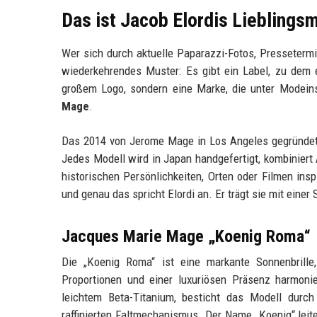
Das ist Jacob Elordis Lieblings
Wer sich durch aktuelle Paparazzi-Fotos, Pressetermi
wiederkehrendes Muster: Es gibt ein Label, zu dem 
großem Logo, sondern eine Marke, die unter Modeins
Mage
.
Das 2014 von Jerome Mage in Los Angeles gegründete 
Jedes Modell wird in Japan handgefertigt, kombiniert 
historischen Persönlichkeiten, Orten oder Filmen insp
und genau das spricht Elordi an. Er trägt sie mit eine
Jacques Marie Mage „Koenig Roma“
Die „Koenig Roma“ ist eine markante Sonnenbrille,
Proportionen und einer luxuriösen Präsenz harmonie
leichtem Beta-Titanium, besticht das Modell durch
raffinierten Faltmechanismus. Der Name „Koenig“ leit