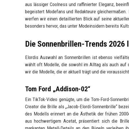
aus lässiger Coolness und raffinierter Eleganz, beei
begeistert Modefans und Redakteure gleichermaßen. Elo
werfen wir einen detaillierten Blick auf seine aktuell
besonders hervor, das unter Modeinsidern bereits Kul
Die Sonnenbrillen-Trends 2026 l
Elordis Auswahl an Sonnenbrillen ist ebenso vielfält
wählt oft Modelle, die sowohl im Alltag als auch au
wir die Modelle, die er aktuell trägt und die voraussi
Tom Ford „Addison-02“
Ein TikTok-Video genügte, um die Tom-Ford-Sonnenbri
Creator die Brille als „Jacob-Elordi-Sonnenbrille“ bez
des Modells erinnert an die Ästhetik der frühen 2000
aus hochwertigem Acetat, präsentiert sich die Bril
markanten Metall-Details an den Bügeln verleihen ihr