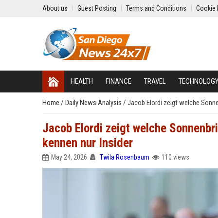
About us
Guest Posting
Terms and Conditions
Cookie 
HEALTH
FINANCE
TRAVEL
TECHNOLOG
Home
/
Daily News Analysis
/
Jacob Elordi zeigt welche Sonnen
Jacob Elordi zeigt welche Sonnenbri
kennen nur Insider
May 24, 2026
Twila Rosenbaum
110 views