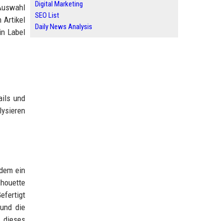
Digital Marketing
-Auswahl
SEO List
 Artikel
Daily News Analysis
in Label
ails und
lysieren
 dem ein
lhouette
efertigt
 und die
t dieses