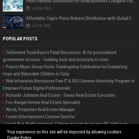
Press Release Distribution for Small Business Cheapest Path to Real Coverage
Jul 28, 2026
Affordable Crypto Press Release Distribution with Global Coverage
Jul 18, 2026
POPULAR POSTS
OnDemand Trend Report Panel Discussion: AI for personalised
government services – building trust and inclusivity in cities
Popolo Music Group Hosts Thanksgiving Celebration for Everlasting
Hope and Vulnerable Children in Cebu
Web Infomatrix Announces Free IT & SEO Summer Internship Program to
Empower Future Digital Professionals
Richards-Johnson Real Estate - Senior Real Estate Executive
Fox-Rangel Homes Real Estate Specialist
Wood, Properties Real Estate Manager
Foster Entertainment Creative Director
Local AI is finally practical: 7 things you can do on your PC right now
Hamilton-Gallagher Voyage Travel Manager
Your experience on this site will be improved by allowing cookies
Cookie Policy