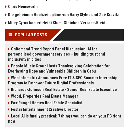
Chris Hemsworth
Die geheimen Hochzeitspläne von Harry Styles und Zoë Kravitz
Miley Cyrus kopiert Heidi Klum: Gleiches Versace‑Kleid
POPULAR POSTS
OnDemand Trend Report Panel Discussion: AI for
personalised government services – building trust and
inclusivity in cities
Popolo Music Group Hosts Thanksgiving Celebration for
Everlasting Hope and Vulnerable Children in Cebu
Web Infomatrix Announces Free IT & SEO Summer Internship
Program to Empower Future Digital Professionals
Richards-Johnson Real Estate - Senior Real Estate Executive
Wood, Properties Real Estate Manager
Fox-Rangel Homes Real Estate Specialist
Foster Entertainment Creative Director
Local AI is finally practical: 7 things you can do on your PC right
now