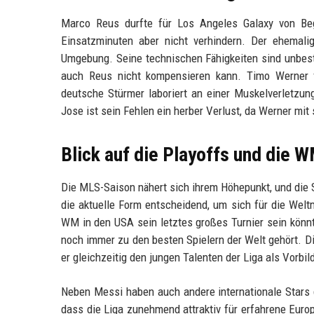
Marco Reus durfte für Los Angeles Galaxy von Beg
Einsatzminuten aber nicht verhindern. Der ehemali
Umgebung. Seine technischen Fähigkeiten sind unbest
auch Reus nicht kompensieren kann. Timo Werner f
deutsche Stürmer laboriert an einer Muskelverletzun
Jose ist sein Fehlen ein herber Verlust, da Werner mit
Blick auf die Playoffs und die 
Die MLS-Saison nähert sich ihrem Höhepunkt, und die S
die aktuelle Form entscheidend, um sich für die Welt
WM in den USA sein letztes großes Turnier sein könnt
noch immer zu den besten Spielern der Welt gehört. D
er gleichzeitig den jungen Talenten der Liga als Vorbild
Neben Messi haben auch andere internationale Stars 
dass die Liga zunehmend attraktiv für erfahrene Euro