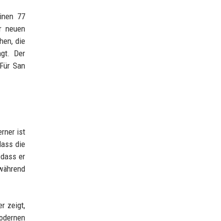
inen 77
r neuen
hen, die
gt. Der
 Für San
rner ist
dass die
 dass er
 während
r zeigt,
modernen