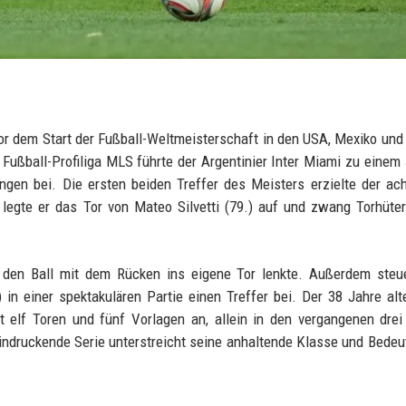
vor dem Start der Fußball-Weltmeisterschaft in den USA, Mexiko un
Fußball-Profiliga MLS führte der Argentinier Inter Miami zu einem 5
ungen bei. Die ersten beiden Treffer des Meisters erzielte der ac
 legte er das Tor von Mateo Silvetti (79.) auf und zwang Torhüt
 den Ball mit dem Rücken ins eigene Tor lenkte. Außerdem steue
in einer spektakulären Partie einen Treffer bei. Der 38 Jahre al
t elf Toren und fünf Vorlagen an, allein in den vergangenen drei
eindruckende Serie unterstreicht seine anhaltende Klasse und Bedeu