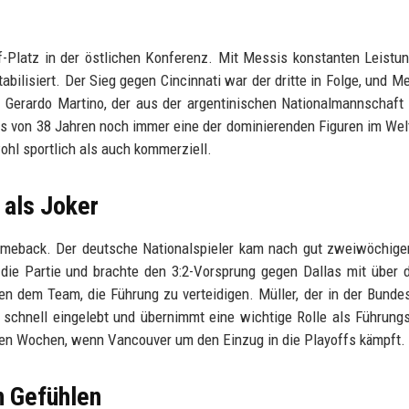
f-Platz in der östlichen Konferenz. Mit Messis konstanten Leistu
bilisiert. Der Sieg gegen Cincinnati war der dritte in Folge, und M
er Gerardo Martino, der aus der argentinischen Nationalmannschaft 
lters von 38 Jahren noch immer eine der dominierenden Figuren im Wel
ohl sportlich als auch kommerziell.
als Joker
Comeback. Der deutsche Nationalspieler kam nach gut zweiwöchig
die Partie und brachte den 3:2-Vorsprung gegen Dallas mit über d
en dem Team, die Führung zu verteidigen. Müller, der in der Bundes
chnell eingelebt und übernimmt eine wichtige Rolle als Führungs
den Wochen, wenn Vancouver um den Einzug in die Playoffs kämpft.
n Gefühlen