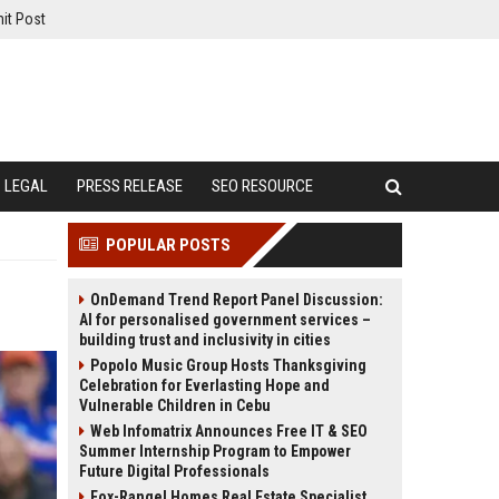
it Post
LEGAL
PRESS RELEASE
SEO RESOURCE
POPULAR POSTS
OnDemand Trend Report Panel Discussion:
AI for personalised government services –
building trust and inclusivity in cities
Popolo Music Group Hosts Thanksgiving
Celebration for Everlasting Hope and
Vulnerable Children in Cebu
Web Infomatrix Announces Free IT & SEO
Summer Internship Program to Empower
Future Digital Professionals
Fox-Rangel Homes Real Estate Specialist