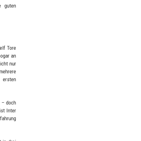
e guten
elf Tore
sogar an
icht nur
mehrere
 ersten
e – doch
st Inter
rfahrung