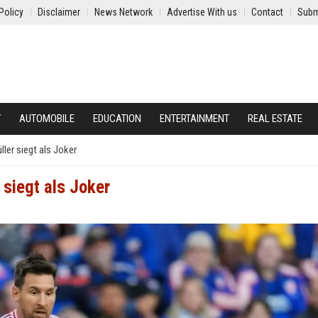
Policy
Disclaimer
News Network
Advertise With us
Contact
Subm
Y
AUTOMOBILE
EDUCATION
ENTERTAINMENT
REAL ESTATE
ler siegt als Joker
 siegt als Joker