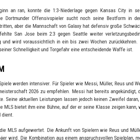
inn an ran, konnte die 1:3-Niederlage gegen Kansas City in se
ge Dortmunder Offensivspieler sucht noch seine Bestform in de
ritten, aber die Mannschaft von Galaxy hat defensiv große Schwäc
ehlte San Jose beim 2:3 gegen Seattle weiter verletzungsbedin
g und wird voraussichtlich in ein bis zwei Wochen zurückkehren.
 seiner Schnelligkeit und Torgefahr eine entscheidende Waffe ist.
WM
piele werden intensiver. Für Spieler wie Messi, Müller, Reus und We
meisterschaft 2026 zu empfehlen. Messi hat bereits angekündigt, 
e. Seine aktuellen Leistungen lassen jedoch keinen Zweifel daran,
ie MLS bietet ihm eine Bühne, auf der er seine Klasse zeigen kann,
 dient.
die MLS aufgewertet. Die Ankunft von Spielern wie Reus und Mülle
päer wird. Die Kombination aus einem anspruchsvollen Spielplan, 