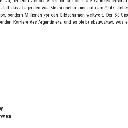
 zu, begleitet von der Vorfreude auf die erste Weltmeisterschaft
cksfall, dass Legenden wie Messi noch immer auf dem Platz stehe
ion, sondern Millionen vor den Bildschirmen weltweit. Der 5:3-Si
kenden Karriere des Argentiniers, und es bleibt abzuwarten, was e
by
 Switch