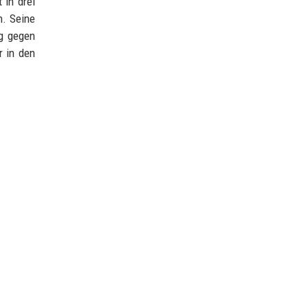
 in drei
n. Seine
eg gegen
r in den