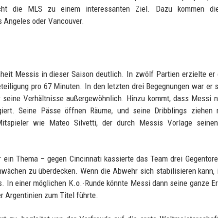
ht die MLS zu einem interessanten Ziel. Dazu kommen di
s Angeles oder Vancouver.
eit Messis in dieser Saison deutlich. In zwölf Partien erzielte er 
beteiligung pro 67 Minuten. In den letzten drei Begegnungen war er 
für seine Verhältnisse außergewöhnlich. Hinzu kommt, dass Messi n
giert. Seine Pässe öffnen Räume, und seine Dribblings ziehen 
Mitspieler wie Mateo Silvetti, der durch Messis Vorlage seinen
ar ein Thema – gegen Cincinnati kassierte das Team drei Gegentor
wächen zu überdecken. Wenn die Abwehr sich stabilisieren kann, i
s. In einer möglichen K.o.-Runde könnte Messi dann seine ganze E
r Argentinien zum Titel führte.