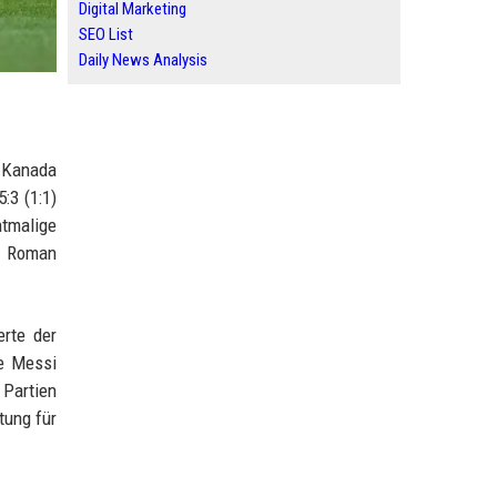
Digital Marketing
SEO List
Daily News Analysis
d Kanada
:3 (1:1)
htmalige
er Roman
rte der
te Messi
 Partien
tung für