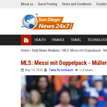
About us
Guest Posting
Terms and Conditions
Cookie 
HEALTH
FINANCE
TRAVEL
TECHNOLOG
Home
/
Daily News Analysis
/
MLS: Messi mit Doppelpack - Mül
MLS: Messi mit Doppelpack - Müller
May 14, 2026
Twila Rosenbaum
114 views