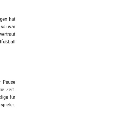
ngen hat
essi war
vertraut
tfußball
er Pause
ie Zeit.
liga für
spieler.