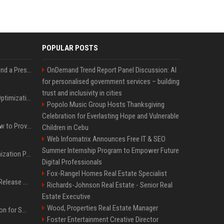
POPULAR POSTS
Best Day and Time to Send a Press Release for Media Pick Up
OnDemand Trend Report Panel Discussion: AI
for personalised government services – building
trust and inclusivity in cities
Press Release SEO: 14 Optimizations That Actually Move Rankings
Popolo Music Group Hosts Thanksgiving
Celebration for Everlasting Hope and Vulnerable
AI Visibility Tracking: How to Prove Your PR Got Cited
Children in Cebu
Web Infomatrix Announces Free IT & SEO
Summer Internship Program to Empower Future
Generative Engine Optimization PR Starter Guide
Digital Professionals
Fox-Rangel Homes Real Estate Specialist
How to Get Your Press Release Cited in Google AI Overviews
Richards-Johnson Real Estate - Senior Real
Estate Executive
Wood, Properties Real Estate Manager
Press Release Distribution for Small Business Cheapest Path to Real Coverage
Foster Entertainment Creative Director