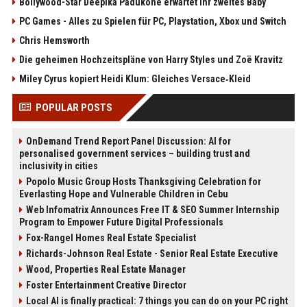
Bollywood-Star Deepika Padukone erwartet ihr zweites Baby
PC Games - Alles zu Spielen für PC, Playstation, Xbox und Switch
Chris Hemsworth
Die geheimen Hochzeitspläne von Harry Styles und Zoë Kravitz
Miley Cyrus kopiert Heidi Klum: Gleiches Versace‑Kleid
POPULAR POSTS
OnDemand Trend Report Panel Discussion: AI for
personalised government services – building trust and
inclusivity in cities
Popolo Music Group Hosts Thanksgiving Celebration for
Everlasting Hope and Vulnerable Children in Cebu
Web Infomatrix Announces Free IT & SEO Summer Internship
Program to Empower Future Digital Professionals
Fox-Rangel Homes Real Estate Specialist
Richards-Johnson Real Estate - Senior Real Estate Executive
Wood, Properties Real Estate Manager
Foster Entertainment Creative Director
Local AI is finally practical: 7 things you can do on your PC right