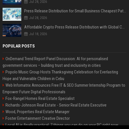
Jul 28, 2026
Press Release Distribution for Small Business Cheapest Path to Real Coverage
Jul 28, 2026
Affordable Crypto Press Release Distribution with Global Coverage
Jul 18, 2026
POPULAR POSTS
OnDemand Trend Report Panel Discussion: AI for personalised
government services – building trust and inclusivity in cities
Popolo Music Group Hosts Thanksgiving Celebration for Everlasting
Hope and Vulnerable Children in Cebu
Web Infomatrix Announces Free IT & SEO Summer Internship Program to
Empower Future Digital Professionals
Fox-Rangel Homes Real Estate Specialist
Richards-Johnson Real Estate - Senior Real Estate Executive
Wood, Properties Real Estate Manager
Foster Entertainment Creative Director
Local AI is finally practical: 7 things you can do on your PC right now