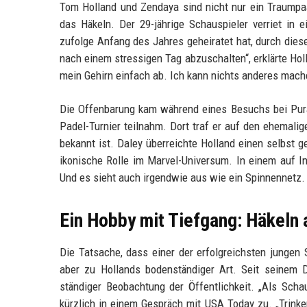
Tom Holland und Zendaya sind nicht nur ein Traumpa
das Häkeln. Der 29-jährige Schauspieler verriet in e
zufolge Anfang des Jahres geheiratet hat, durch dies
nach einem stressigen Tag abzuschalten“, erklärte Holl
mein Gehirn einfach ab. Ich kann nichts anderes machen
Die Offenbarung kam während eines Besuchs bei Pura
Padel-Turnier teilnahm. Dort traf er auf den ehemali
bekannt ist. Daley überreichte Holland einen selbst
ikonische Rolle im Marvel-Universum. In einem auf Ins
Und es sieht auch irgendwie aus wie ein Spinnennetz. E
Ein Hobby mit Tiefgang: Häkeln
Die Tatsache, dass einer der erfolgreichsten jungen 
aber zu Hollands bodenständiger Art. Seit seinem D
ständiger Beobachtung der Öffentlichkeit. „Als Scha
kürzlich in einem Gespräch mit USA Today zu. „Trink