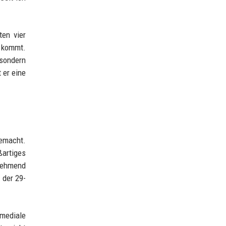
ten vier
h kommt.
 sondern
 er eine
gemacht.
ßartiges
unehmend
 der 29-
mediale