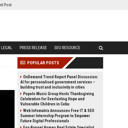
it Post
LEGAL
PRESS RELEASE
SEO RESOURCE
POPULAR POSTS
OnDemand Trend Report Panel Discussion:
AI for personalised government services –
building trust and inclusivity in cities
Popolo Music Group Hosts Thanksgiving
Celebration for Everlasting Hope and
Vulnerable Children in Cebu
Web Infomatrix Announces Free IT & SEO
Summer Internship Program to Empower
Future Digital Professionals
Fox-Rangel Homes Real Estate Specialist