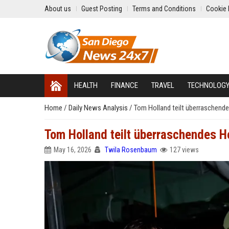
About us
Guest Posting
Terms and Conditions
Cookie 
HEALTH
FINANCE
TRAVEL
TECHNOLOG
Home
/
Daily News Analysis
/
Tom Holland teilt überraschend
Tom Holland teilt überraschendes 
May 16, 2026
Twila Rosenbaum
127 views