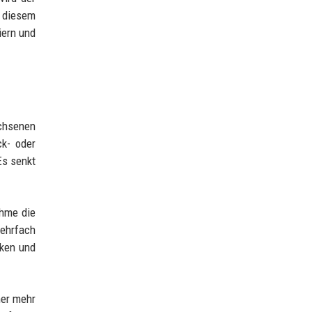
n diesem
iern und
achsenen
ck- oder
Es senkt
ehme die
mehrfach
cken und
mer mehr