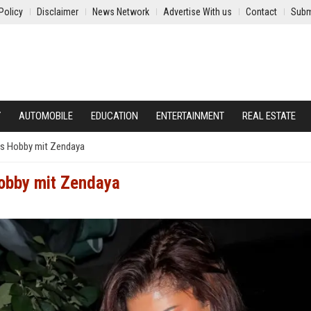
Policy
Disclaimer
News Network
Advertise With us
Contact
Subm
Y
AUTOMOBILE
EDUCATION
ENTERTAINMENT
REAL ESTATE
es Hobby mit Zendaya
Hobby mit Zendaya