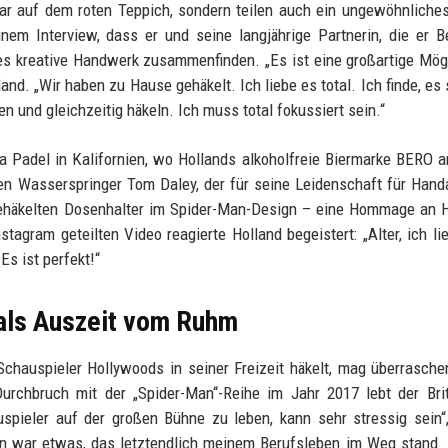
ar auf dem roten Teppich, sondern teilen auch ein ungewöhnliche
inem Interview, dass er und seine langjährige Partnerin, die er B
es kreative Handwerk zusammenfinden. „Es ist eine großartige Mögl
and. „Wir haben zu Hause gehäkelt. Ich liebe es total. Ich finde, es 
 und gleichzeitig häkeln. Ich muss total fokussiert sein.“
 Padel in Kalifornien, wo Hollands alkoholfreie Biermarke BERO 
gen Wasserspringer Tom Daley, der für seine Leidenschaft für Hand
 gehäkelten Dosenhalter im Spider-Man-Design – eine Hommage an 
tagram geteilten Video reagierte Holland begeistert: „Alter, ich li
s ist perfekt!“
 als Auszeit vom Ruhm
Schauspieler Hollywoods in seiner Freizeit häkelt, mag überrasche
urchbruch mit der „Spider-Man“-Reihe im Jahr 2017 lebt der Bri
uspieler auf der großen Bühne zu leben, kann sehr stressig sein“
en war etwas, das letztendlich meinem Berufsleben im Weg stand. 