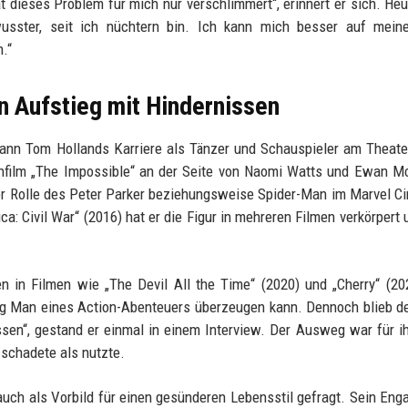
t dieses Problem für mich nur verschlimmert“, erinnert er sich. Heu
ewusster, seit ich nüchtern bin. Ich kann mich besser auf mein
.“
in Aufstieg mit Hindernissen
ann Tom Hollands Karriere als Tänzer und Schauspieler am Theate
enfilm „The Impossible“ an der Seite von Naomi Watts und Ewan M
er Rolle des Peter Parker beziehungsweise Spider-Man im Marvel C
ca: Civil War“ (2016) hat er die Figur in mehreren Filmen verkörpert 
n in Filmen wie „The Devil All the Time“ (2020) und „Cherry“ (20
ing Man eines Action-Abenteuers überzeugen kann. Dennoch blieb d
ssen“, gestand er einmal in einem Interview. Der Ausweg war für i
 schadete als nutzte.
 auch als Vorbild für einen gesünderen Lebensstil gefragt. Sein En