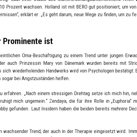
d 10 Prozent wachsen. Holland ist mit BERO gut positioniert, um vo
ermissen“, erklärt er. „Es geht darum, neue Wege zu finden, um zu fe
 Prominente ist
rmeintlichen Oma-Beschäftigung zu einem Trend unter jungen Erw
oder auch Prinzessin Mary von Dänemark wurden bereits mit Stri
s sich wiederholenden Handwerks wird von Psychologen bestätigt: 
nn sogar bei Angstzuständen helfen.
u erfahren. „Nach einem stressigen Drehtag setze ich mich hin, n
eruhigt mich ungemein.“ Zendaya, die für ihre Rolle in „Euphoria“ 
bby gefunden. Laut Insidern haben die beiden bereits mehrere De
n wachsender Trend, der auch in der Therapie eingesetzt wird. Im