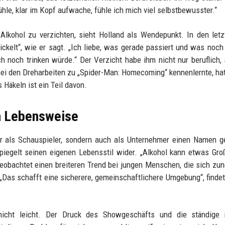
hle, klar im Kopf aufwache, fühle ich mich viel selbstbewusster.“
Alkohol zu verzichten, sieht Holland als Wendepunkt. In den letz
ickelt“, wie er sagt. „Ich liebe, was gerade passiert und was noc
ch noch trinken würde.“ Der Verzicht habe ihm nicht nur beruflich,
bei den Dreharbeiten zu „Spider-Man: Homecoming“ kennenlernte, hat
 Häkeln ist ein Teil davon.
n Lebensweise
ur als Schauspieler, sondern auch als Unternehmer einen Namen 
piegelt seinen eigenen Lebensstil wider. „Alkohol kann etwas Gro
r beobachtet einen breiteren Trend bei jungen Menschen, die sich z
Das schafft eine sicherere, gemeinschaftlichere Umgebung“, findet
 nicht leicht. Der Druck des Showgeschäfts und die ständige 