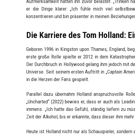
Aufmerksamkeit hatten ihn zuvor belastet. „Trinken ha
er die Dinge klarer: „Ich fühle mich viel selbstb
konzentrieren und bin präsenter in meinen Beziehungen
Die Karriere des Tom Holland: E
Geboren 1996 in Kingston upon Thames, England, beg
erste große Rolle spielte er 2012 in dem Katastroph
Der Durchbruch in Hollywood gelang ihm jedoch mit d
Universe. Seit seinem ersten Auftritt in „Captain Ameri
in die Herzen der Fans gespielt.
Parallel dazu übernahm Holland anspruchsvolle Rolle
„Uncharted“ (2022) bewies er, dass er auch als Lead
immens. „Ich hatte das Gefühl, ständig liefern zu mü
Zeit der Alkohol, bis er erkannte, dass dieser ihm mehr
Heute ist Holland nicht nur als Schauspieler, sondern