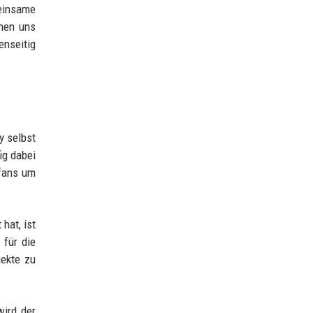
meinsame
ehen uns
nseitig
y selbst
ig dabei
sfans um
hat, ist
 für die
jekte zu
wird der