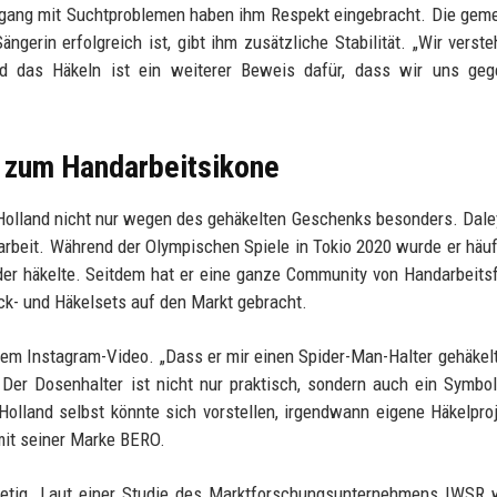
mgang mit Suchtproblemen haben ihm Respekt eingebracht. Die ge
ngerin erfolgreich ist, gibt ihm zusätzliche Stabilität. „Wir verst
nd das Häkeln ist ein weiterer Beweis dafür, dass wir uns gege
 zum Handarbeitsikone
Holland nicht nur wegen des gehäkelten Geschenks besonders. Dale
darbeit. Während der Olympischen Spiele in Tokio 2020 wurde er häuf
e oder häkelte. Seitdem hat er eine ganze Community von Handarbeit
ick- und Häkelsets auf den Markt gebracht.
n dem Instagram-Video. „Dass er mir einen Spider-Man-Halter gehäkelt 
 Der Dosenhalter ist nicht nur praktisch, sondern auch ein Symbol
olland selbst könnte sich vorstellen, irgendwann eigene Häkelpro
mit seiner Marke BERO.
stetig. Laut einer Studie des Marktforschungsunternehmens IWSR 