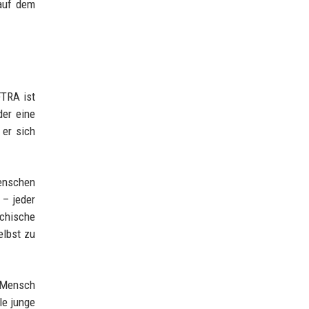
 auf dem
FTRA ist
der eine
 er sich
Menschen
 – jeder
chische
elbst zu
r Mensch
le junge