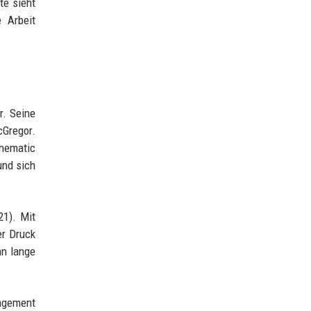
te sieht
e Arbeit
r. Seine
cGregor.
inematic
und sich
21). Mit
er Druck
hn lange
gagement