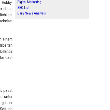
Digital Marketing
s Hobby:
SEO List
erichten
Daily News Analysis
ichkeit,
schaltet
an einem
arbeiten
Hollands
ebe das!
n, passt
te unter
, gab er
Seit ich