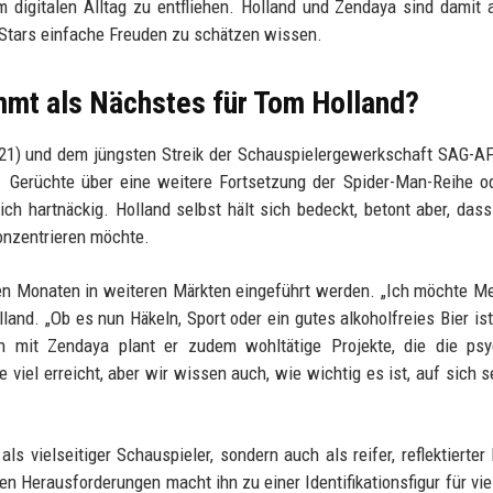
 digitalen Alltag zu entfliehen. Holland und Zendaya sind damit
 Stars einfache Freuden zu schätzen wissen.
ommt als Nächstes für Tom Holland?
21) und dem jüngsten Streik der Schauspielergewerkschaft SAG-A
. Gerüchte über eine weitere Fortsetzung der Spider-Man-Reihe o
ch hartnäckig. Holland selbst hält sich bedeckt, betont aber, dass
onzentrieren möchte.
ten Monaten in weiteren Märkten eingeführt werden. „Ich möchte 
lland. „Ob es nun Häkeln, Sport oder ein gutes alkoholfreies Bier ist
n mit Zendaya plant er zudem wohltätige Projekte, die die psy
viel erreicht, aber wir wissen auch, wie wichtig es ist, auf sich s
ls vielseitiger Schauspieler, sondern auch als reifer, reflektierte
n Herausforderungen macht ihn zu einer Identifikationsfigur für vie